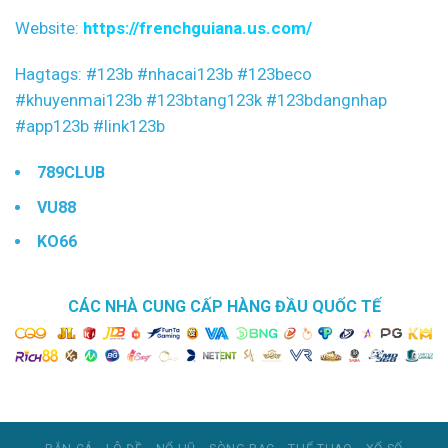
Website:
https://frenchguiana.us.com/
Hagtags: #123b #nhacai123b #123beco
#khuyenmai123b #123btang123k #123bdangnhap
#app123b #link123b
789CLUB
VU88
KO66
CÁC NHÀ CUNG CẤP HÀNG ĐẦU QUỐC TẾ