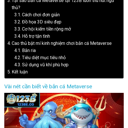
Tại sao bắn cá Metaverse tại 123B luôn thu hút ngư
thủ?
Cách chơi đơn giản
Đồ họa 3D siêu đẹp
Cơ hội kiếm tiền rộng mở
Hỗ trợ tận tình
Cao thủ bật mí kinh nghiệm chơi bắn cá Metaverse
Bắn ria
Tiêu diệt mục tiêu nhỏ
Sử dụng vũ khí phù hợp
Kết luận
Vài nét cần biết về bắn cá Metaverse