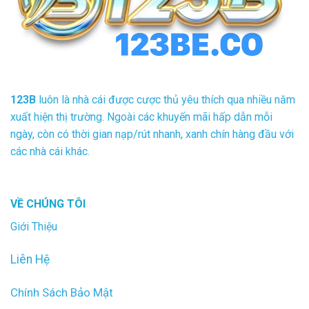
123B
luôn là nhà cái được cược thủ yêu thích qua nhiều năm
xuất hiện thị trường. Ngoài các khuyến mãi hấp dẫn mỗi
ngày, còn có thời gian nạp/rút nhanh, xanh chín hàng đầu với
các nhà cái khác.
VỀ CHÚNG TÔI
Giới Thiệu
Liên Hệ
Chính Sách Bảo Mật