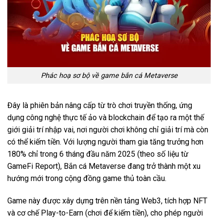
Phác hoạ sơ bộ về game bắn cá Metaverse
Đây là phiên bản nâng cấp từ trò chơi truyền thống, ứng
dụng công nghệ thực tế ảo và blockchain để tạo ra một thế
giới giải trí nhập vai, nơi người chơi không chỉ giải trí mà còn
có thể kiếm tiền. Với lượng người tham gia tăng trưởng hơn
180% chỉ trong 6 tháng đầu năm 2025 (theo số liệu từ
GameFi Report), Bắn cá Metaverse đang trở thành một xu
hướng mới trong cộng đồng game thủ toàn cầu.
Game này được xây dựng trên nền tảng Web3, tích hợp NFT
và cơ chế Play-to-Earn (chơi để kiếm tiền), cho phép người