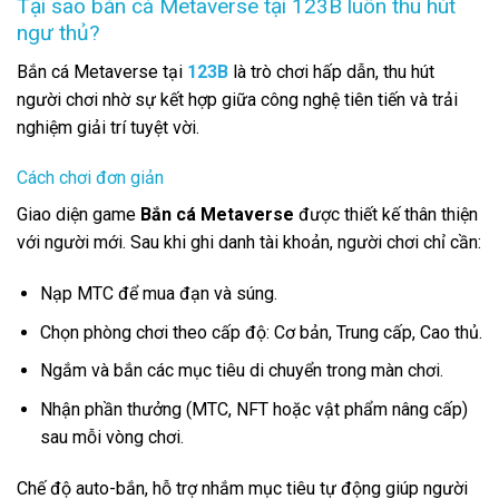
Tại sao bắn cá Metaverse tại 123B luôn thu hút
ngư thủ?
Bắn cá Metaverse tại
123B
là trò chơi hấp dẫn, thu hút
người chơi nhờ sự kết hợp giữa công nghệ tiên tiến và trải
nghiệm giải trí tuyệt vời.
Cách chơi đơn giản
Giao diện game
Bắn cá Metaverse
được thiết kế thân thiện
với người mới. Sau khi ghi danh tài khoản, người chơi chỉ cần:
Nạp MTC để mua đạn và súng.
Chọn phòng chơi theo cấp độ: Cơ bản, Trung cấp, Cao thủ.
Ngắm và bắn các mục tiêu di chuyển trong màn chơi.
Nhận phần thưởng (MTC, NFT hoặc vật phẩm nâng cấp)
sau mỗi vòng chơi.
Chế độ auto-bắn, hỗ trợ nhắm mục tiêu tự động giúp người