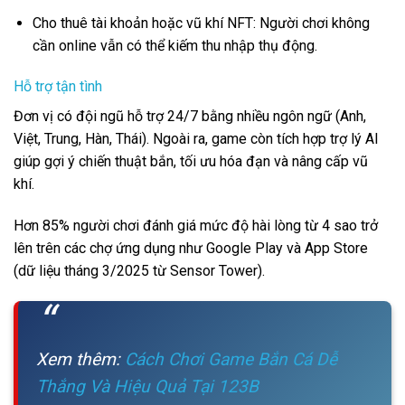
Cho thuê tài khoản hoặc vũ khí NFT: Người chơi không
cần online vẫn có thể kiếm thu nhập thụ động.
Hỗ trợ tận tình
Đơn vị có đội ngũ hỗ trợ 24/7 bằng nhiều ngôn ngữ (Anh,
Việt, Trung, Hàn, Thái). Ngoài ra, game còn tích hợp trợ lý AI
giúp gợi ý chiến thuật bắn, tối ưu hóa đạn và nâng cấp vũ
khí.
Hơn 85% người chơi đánh giá mức độ hài lòng từ 4 sao trở
lên trên các chợ ứng dụng như Google Play và App Store
(dữ liệu tháng 3/2025 từ Sensor Tower).
Xem thêm:
Cách Chơi Game Bắn Cá Dễ
Thắng Và Hiệu Quả Tại 123B