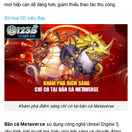
mới tiếp cận dễ dàng hơn, giảm thiểu thao tác thủ công.
Đồ họa 3D siêu đẹp
Khám phá điểm sáng chỉ có tại bắn cá Metaverse
Bắn cá Metaverse
sử dụng công nghệ Unreal Engine 5,
cho hình ảnh mượt mà, hiệu ứng ánh sáng và chuyển động