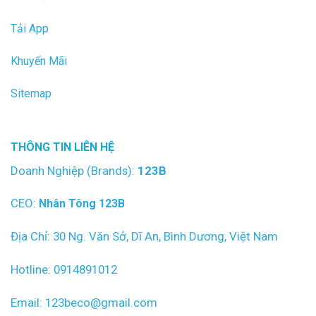
Tải App
Khuyến Mãi
Sitemap
THÔNG TIN LIÊN HỆ
Doanh Nghiệp (Brands):
123B
CEO:
Nhân Tông 123B
Địa Chỉ: 30 Ng. Văn Sở, Dĩ An, Bình Dương, Việt Nam
Hotline: 0914891012
Email: 123beco@gmail.com