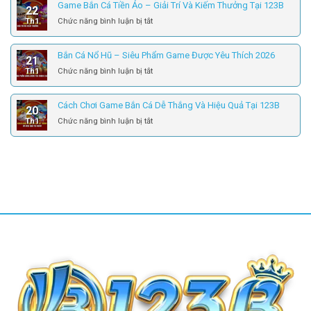
–
Nhìn
Game Bắn Cá Tiền Ảo – Giải Trí Và Kiếm Thưởng Tại 123B
Metaverse
22
Bí
Toàn
–
ở
Th1
Chức năng bình luận bị tắt
Mật
Diện
Trải
Game
Săn
Nghiệm
Bắn
Thưởng
Đại
Bắn Cá Nổ Hũ – Siêu Phẩm Game Được Yêu Thích 2026
Cá
21
Triệu
Dương
Tiền
ở
Th1
Chức năng bình luận bị tắt
Xu
Ảo
Ảo
Bắn
Cực
–
Cá
Đỉnh
Giải
Cách Chơi Game Bắn Cá Dễ Thắng Và Hiệu Quả Tại 123B
Nổ
20
Trí
Hũ
ở
Th1
Chức năng bình luận bị tắt
Và
–
Cách
Kiếm
Siêu
Chơi
Thưởng
Phẩm
Game
Tại
Game
Bắn
123B
Được
Cá
Yêu
Dễ
Thích
Thắng
2026
Và
Hiệu
Quả
Tại
123B