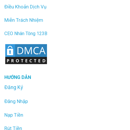
Điều Khoản Dịch Vụ
Miễn Trách Nhiệm
CEO Nhân Tông 123B
HƯỚNG DẪN
Đăng Ký
Đăng Nhập
Nạp Tiền
Rút Tiền