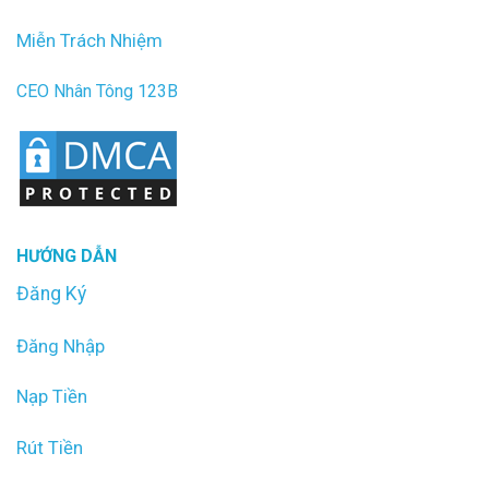
Miễn Trách Nhiệm
CEO Nhân Tông 123B
HƯỚNG DẪN
Đăng Ký
Đăng Nhập
Nạp Tiền
Rút Tiền