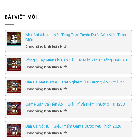
BÀI VIẾT MỚI
Nhà Cái Xibet – Nền Tảng Trực Tuyến Dưới Góc Nhìn Toàn
04
Diện
Th5
ở
Chức năng bình luận bị tắt
Nhà
Cái
Vòng Quay Miễn Phí Bắn Cá – Bí Mật Săn Thưởng Triệu Xu
23
Xibet
ở
Th1
Chức năng bình luận bị tắt
–
Vòng
Nền
Quay
Tảng
Bắn Cá Metaverse – Trải Nghiệm Đại Dương Ảo Cực Đỉnh
Miễn
Trực
22
Phí
Tuyến
ở
Th1
Chức năng bình luận bị tắt
Bắn
Dưới
Bắn
Cá
Góc
Cá
–
Nhìn
Game Bắn Cá Tiền Ảo – Giải Trí Và Kiếm Thưởng Tại 123B
Metaverse
22
Bí
Toàn
–
ở
Th1
Chức năng bình luận bị tắt
Mật
Diện
Trải
Game
Săn
Nghiệm
Bắn
Thưởng
Đại
Bắn Cá Nổ Hũ – Siêu Phẩm Game Được Yêu Thích 2026
Cá
21
Triệu
Dương
Tiền
ở
Th1
Chức năng bình luận bị tắt
Xu
Ảo
Ảo