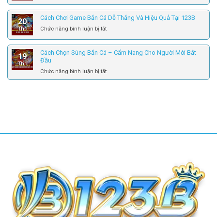
Bắn
Cực
–
Cá
Đỉnh
Giải
Cách Chơi Game Bắn Cá Dễ Thắng Và Hiệu Quả Tại 123B
Nổ
20
Trí
Hũ
ở
Th1
Chức năng bình luận bị tắt
Và
–
Cách
Kiếm
Siêu
Chơi
Thưởng
Phẩm
Cách Chọn Súng Bắn Cá – Cẩm Nang Cho Người Mới Bắt
Game
19
Tại
Game
Đầu
Bắn
Th1
123B
Được
Cá
ở
Chức năng bình luận bị tắt
Yêu
Dễ
Cách
Thích
Thắng
Chọn
2026
Và
Súng
Hiệu
Bắn
Quả
Cá
Tại
–
123B
Cẩm
Nang
Cho
Người
Mới
Bắt
Đầu